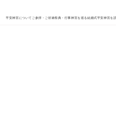
平安神宮について
ご参拝・ご祈祷
祭典・行事
神宮を巡る
結婚式
平安神宮を