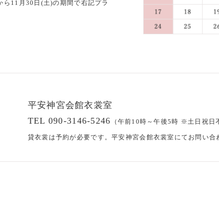
から11月30日(土)の期間で右記プラ
。
平安神宮会館衣裳室
TEL 090-3146-5246
（午前10時～午後5時 ※土日祝日
貸衣裳は予約が必要です。平安神宮会館衣裳室にてお問い合