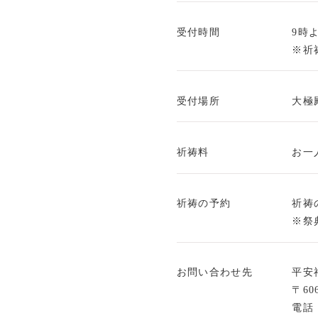
受付時間
9時
※祈
受付場所
大極
祈祷料
お一
祈祷の予約
祈祷
※祭
お問い合わせ先
平安
〒60
電話：