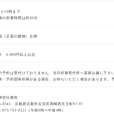
より16時まで
祷の所要時間は約30分
殿（正面の建物）左側
人 6,000円以上お志
の予約は受付けておりません。当日祈祷受付所へ直接お越し下さ
典・予約団体祈祷がある場合、お待ちいただく場合があります。
神宮社務所
6-8341 京都府京都市左京区岡崎西天王町97-97
075-761-0221（午前9時〜午後4時）